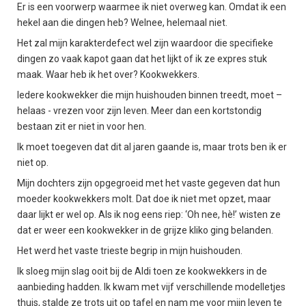
Er is een voorwerp waarmee ik niet overweg kan. Omdat ik een
hekel aan die dingen heb? Welnee, helemaal niet.
Het zal mijn karakterdefect wel zijn waardoor die specifieke
dingen zo vaak kapot gaan dat het lijkt of ik ze expres stuk
maak. Waar heb ik het over? Kookwekkers.
Iedere kookwekker die mijn huishouden binnen treedt, moet –
helaas - vrezen voor zijn leven. Meer dan een kortstondig
bestaan zit er niet in voor hen.
Ik moet toegeven dat dit al jaren gaande is, maar trots ben ik er
niet op.
Mijn dochters zijn opgegroeid met het vaste gegeven dat hun
moeder kookwekkers molt. Dat doe ik niet met opzet, maar
daar lijkt er wel op. Als ik nog eens riep: ‘Oh nee, hè!’ wisten ze
dat er weer een kookwekker in de grijze kliko ging belanden.
Het werd het vaste trieste begrip in mijn huishouden.
Ik sloeg mijn slag ooit bij de Aldi toen ze kookwekkers in de
aanbieding hadden. Ik kwam met vijf verschillende modelletjes
thuis, stalde ze trots uit op tafel en nam me voor mijn leven te