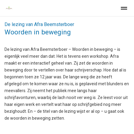
De lezing van Afra Beemsterboer
Woorden in beweging
Home
Zoeken
Nieuws
Pagina's
Be
De lezing van Afra Beemsterboer – Woorden in beweging – is
eigenlijk veel meer dan dat. Het is tevens een workshop. Afra
maakt er een interactief geheel van. Zij zet de woorden in
beweging door te vertellen over haar schrijverschap. Hoe dat al is
begonnen toen ze 12 jaar was. De lange weg die ze heeft
afgelegd om te komen waar ze nu is, is geplaveid met blunders en
meevallers. Zij neemt het publiek mee langs haar
schrijfavonturen, waarbij de lach nooit ver weg is. Ze leest voor uit
haar eigen werk en vertelt wat haar op schrijfgebied nog meer
bezighoudt. En – de titel van de lezing wijst er al op – u gaat ook
de woorden in beweging zetten.