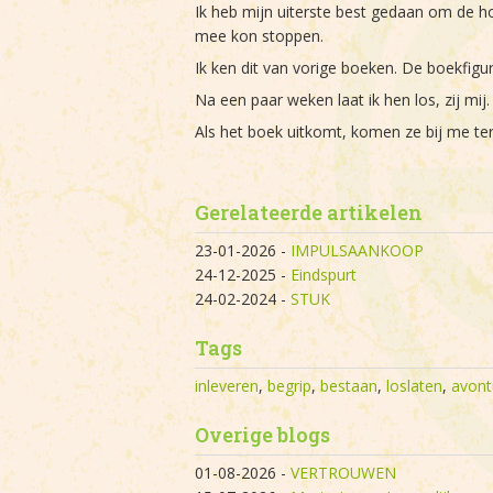
Ik heb mijn uiterste best gedaan om de ho
mee kon stoppen.
Ik ken dit van vorige boeken. De boekfigur
Na een paar weken laat ik hen los, zij mij.
Als het boek uitkomt, komen ze bij me teru
Gerelateerde artikelen
23-01-2026
-
IMPULSAANKOOP
24-12-2025
-
Eindspurt
24-02-2024
-
STUK
Tags
inleveren
,
begrip
,
bestaan
,
loslaten
,
avont
Overige blogs
01-08-2026
-
VERTROUWEN