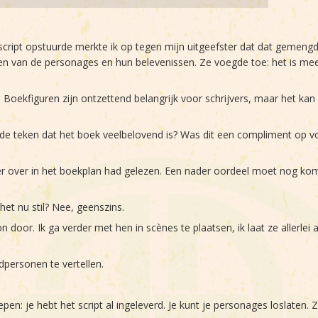
script opstuurde merkte ik op tegen mijn uitgeefster dat dat gemeng
emen van de personages en hun belevenissen. Ze voegde toe: het is me
n. Boekfiguren zijn ontzettend belangrijk voor schrijvers, maar het k
de teken dat het boek veelbelovend is? Was dit een compliment op vo
 er over in het boekplan had gelezen. Een nader oordeel moet nog 
het nu stil? Nee, geenszins.
door. Ik ga verder met hen in scènes te plaatsen, ik laat ze allerle
dpersonen te vertellen.
pen: je hebt het script al ingeleverd. Je kunt je personages loslaten. 