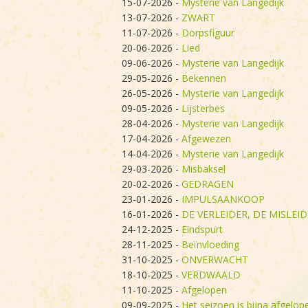
15-07-2026
-
Mysterie van Langedijk
13-07-2026
-
ZWART
11-07-2026
-
Dorpsfiguur
20-06-2026
-
Lied
09-06-2026
-
Mysterie van Langedijk
29-05-2026
-
Bekennen
26-05-2026
-
Mysterie van Langedijk
09-05-2026
-
Lijsterbes
28-04-2026
-
Mysterie van Langedijk
17-04-2026
-
Afgewezen
14-04-2026
-
Mysterie van Langedijk
29-03-2026
-
Misbaksel
20-02-2026
-
GEDRAGEN
23-01-2026
-
IMPULSAANKOOP
16-01-2026
-
DE VERLEIDER, DE MISLEID
24-12-2025
-
Eindspurt
28-11-2025
-
Beïnvloeding
31-10-2025
-
ONVERWACHT
18-10-2025
-
VERDWAALD
11-10-2025
-
Afgelopen
09-09-2025
-
Het seizoen is bijna afgelo