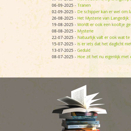
06-09-2025
-
Tranen
02-09-2025
-
De schipper kan er wel om l
26-08-2025
-
Het Mysterie van Langedijk: 
19-08-2025
-
Wordt er ook een kooltje ge
08-08-2025
-
Mysterie
22-07-2025
-
Natuurlijk valt er ook wat te
15-07-2025
-
Is er iets dat het daglicht n
13-07-2025
-
Geduld
08-07-2025
-
Hoe zit het nu eigenlijk met