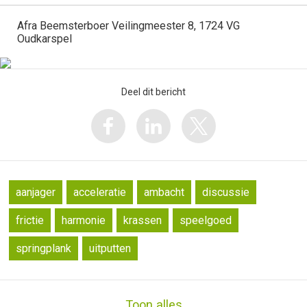
Afra Beemsterboer Veilingmeester 8, 1724 VG
Oudkarspel
Deel dit bericht
aanjager
acceleratie
ambacht
discussie
frictie
harmonie
krassen
speelgoed
springplank
uitputten
Toon alles