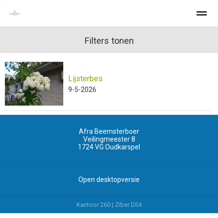
Filters tonen
Lijsterbes
Home
Zoeken
Nieuws
Pagina's
Be
9-5-2026
Afra Beemsterboer
Veilingmeester 8
1724 VG
Oudkarspel
Open desktopversie
Kantoor 260 |
Ziber DS4