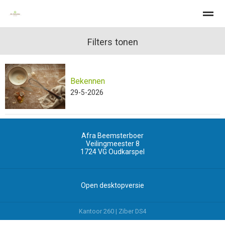
Filters tonen
Bekennen
Home
Zoeken
Nieuws
Pagina's
Be
29-5-2026
Afra Beemsterboer
Veilingmeester 8
1724 VG
Oudkarspel
Open desktopversie
Kantoor 260 |
Ziber DS4